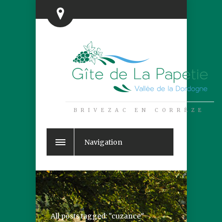
BRIVEZAC EN CORRÈZE
Navigation
All posts tagged: "cuzance"