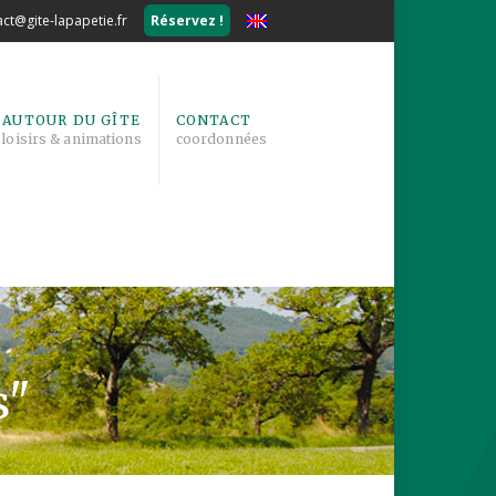
ct@gite-lapapetie.fr
Réservez !
AUTOUR DU GÎTE
CONTACT
loisirs & animations
coordonnées
s"