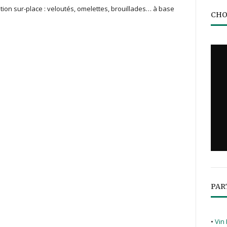
ation sur-place : veloutés, omelettes, brouillades… à base
CHO
PAR
•
Vin 