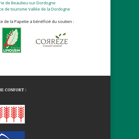
rie de Beaulieu-sur-Dordogne
ice de tourisme Vallée de la Dordogne
te de la Papetie a bénéficié du soutien :
E CONFORT :