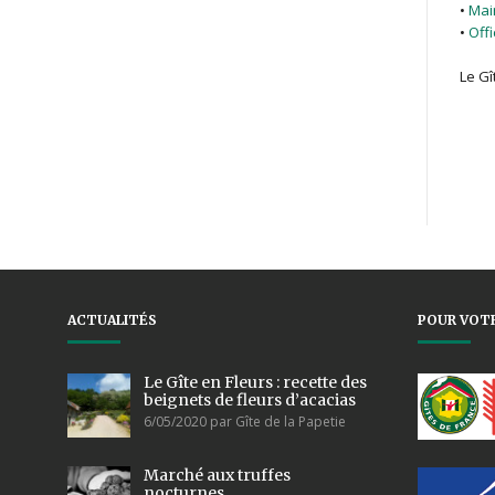
•
Mai
•
Off
Le Gî
ACTUALITÉS
POUR VOTR
Le Gîte en Fleurs : recette des
beignets de fleurs d’acacias
6/05/2020 par Gîte de la Papetie
Marché aux truffes
nocturnes