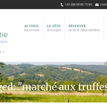
+33 (0)6 09 85 73 84
conta
ACCUEIL
LE GÎTE
RÉSERVER
bienvenue
descriptif
tarifs & disponibilités
ZE
ged: "marché aux truffe