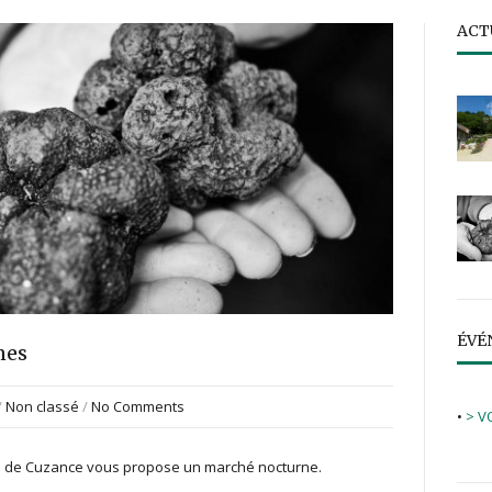
ACT
ÉVÉ
nes
/
Non classé
/
No Comments
•
> V
uffe de Cuzance vous propose un marché nocturne.